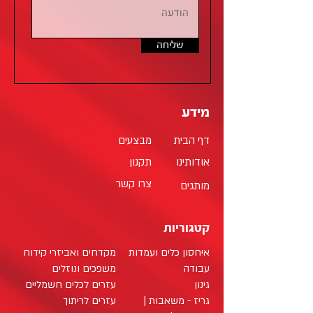
שליחה
מידע
דף הבית
מבצעים
אודותינו
תקנון
צרו קשר
מותגים
קטגוריות
איחסון כלים ועמדות
מקדחים ואביזרי קידוח
עבודה
משפכים ונוזלים
גינון
עזרים לכלים חשמליים
גריז - משאבות |
עזרים לריתוך