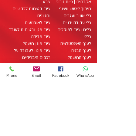
אקדחים | פיות גירוז
צבע
חיתוך ליטוש ושיוף
ציוד בטיחות לכבישים
כלי אוויר ועזרים
וחניונים
כלי עבודה ידניים
ציוד לאופנועים
כלים וציוד למוסכים
ציוד מגן ובטיחות לעובד
כללי
ציוד מדידה
לענף האינסטלציה
ציוד מוגן חשמל
לענף הבניה
ציוד מיגון לעבודה על
לענף החשמל
רכבים היברידיים
לענף העץ
ציוד מתכלה / מוצרים
מארזי כלי עבודה
מתכלים
office@zo-tool.com
Phone
Email
Facebook
WhatsApp
מארזים
תאורה
Studio Liat Perry 2020