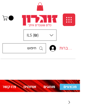
ILS (₪)
התחברות
:התקשרו אלינו
לעזרה פנו אלינו
050-5710715
מבצעים
מותגים
אודותינו
צרו קשר