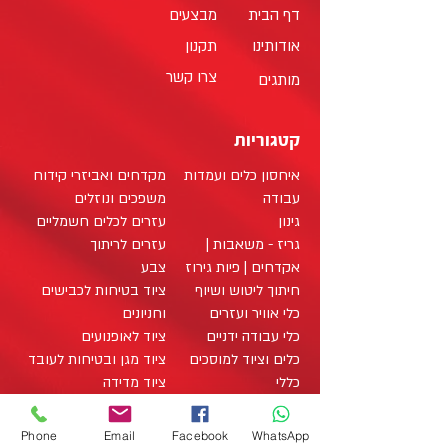
דף הבית
מבצעים
אודותינו
תקנון
צרו קשר
מותגים
קטגוריות
איחסון כלים ועמדות
מקדחים ואביזרי קידוח
עבודה
משפכים ונוזלים
גינון
עזרים לכלים חשמליים
גריז - משאבות |
עזרים לריתוך
אקדחים | פיות גירוז
צבע
חיתוך ליטוש ושיוף
ציוד בטיחות לכבישים
כלי אוויר ועזרים
וחניונים
כלי עבודה ידניים
ציוד לאופנועים
כלים וציוד למוסכים
ציוד מגן ובטיחות לעובד
כללי
ציוד מדידה
לענף האינסטלציה
ציוד מוגן חשמל
לענף הבניה
ציוד מיגון לעבודה על
Phone
Email
Facebook
WhatsApp