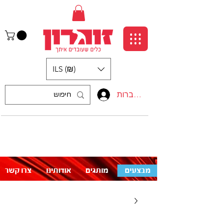
ILS (₪)
התחברות
:התקשרו אלינו
לעזרה פנו אלינו
050-5710715
מבצעים
מותגים
אודותינו
צרו קשר