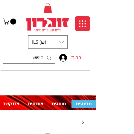
ILS (₪)
התחברות
:התקשרו אלינו
לעזרה פנו אלינו
050-5710715
מבצעים
מותגים
אודותינו
צרו קשר