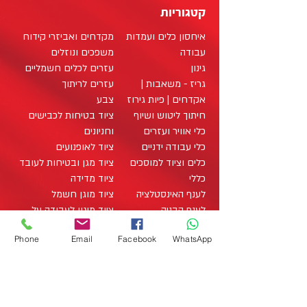
קטגוריות
איחסון כלים ועמדות
מקדחים ואביזרי קידוח
עבודה
משפכים ונוזלים
גינון
עזרים לכלים חשמליים
גריז - משאבות |
עזרים לריתוך
אקדחים | פיות גירוז
צבע
חיתוך ליטוש ושיוף
ציוד בטיחות לכבישים
כלי אוויר ועזרים
וחניונים
כלי עבודה ידניים
ציוד לאופנועים
כלים וציוד למוסכים
ציוד מגן ובטיחות לעובד
כללי
ציוד מדידה
לענף האינסטלציה
ציוד מוגן חשמל
לענף הבניה
ציוד מיגון לעבודה על
לענף החשמל
רכבים היברידיים
Phone
Email
Facebook
WhatsApp
לענף העץ
ציוד מתכלה / מוצרים
מארזי כלי עבודה
מתכלים
office@zo-tool.com
מארזים
תאורה