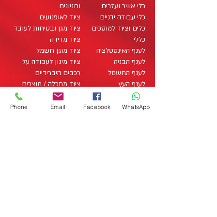
כלי אוויר ועזרים
וחניונים
כלי עבודה ידניים
ציוד לאופנועים
כלים וציוד למוסכים
ציוד מגן ובטיחות לעובד
כללי
ציוד מדידה
לענף האינסטלציה
ציוד מוגן חשמל
לענף הבניה
ציוד מיגון לעבודה על
לענף החשמל
רכבים היברידיים
לענף העץ
ציוד מתכלה / מוצרים
מארזי כלי עבודה
מתכלים
office@zo-tool.com
מארזים
תאורה
Phone
Email
Facebook
WhatsApp
Studio Liat Perry 2020