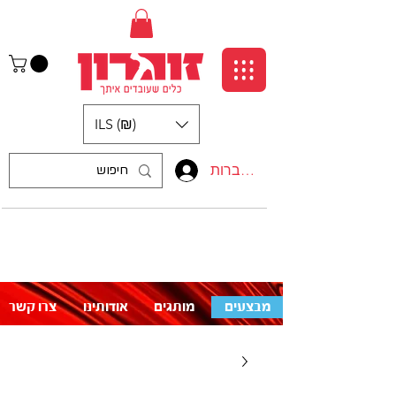
ILS (₪)
התחברות
:התקשרו אלינו
לעזרה פנו אלינו
050-5710715
מבצעים
מותגים
אודותינו
צרו קשר