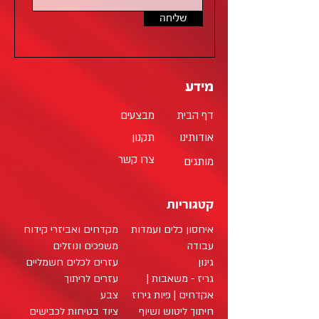
שליחה
מידע
דף הבית
מבצעים
אודותינו
תקנון
צרו קשר
מותגים
קטגוריות
איחסון כלים ועמדות
מקדחים ואביזרי קידוח
עבודה
משפכים ונוזלים
גינון
עזרים לכלים חשמליים
גריז - משאבות |
עזרים לריתוך
אקדחים | פיות גירוז
צבע
חיתוך ליטוש ושיוף
ציוד בטיחות לכבישים