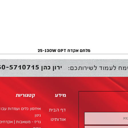
מלחם אקדח 25-130W GPT
50-5710715
ירון כהן
מח לעמוד לשירותכם:
מידע
קטגוריות
איחסון כלים ועמדות עבו
דף הבית
גינון
אודותינו
גריז - משאבות | אקדחים 