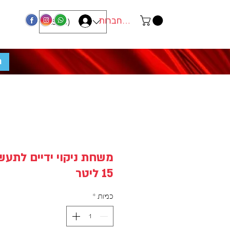
התחברות
ILS (₪)
מ
משחת ניקוי ידיים לתעשי
15 ליטר
כמות
*