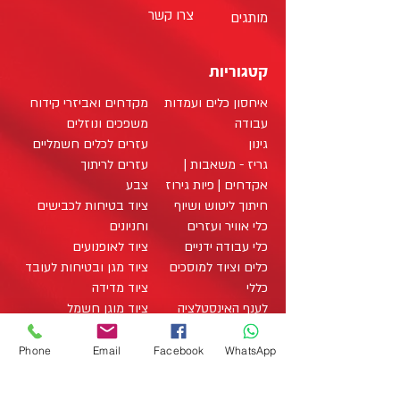
צרו קשר
מותגים
קטגוריות
איחסון כלים ועמדות
מקדחים ואביזרי קידוח
עבודה
משפכים ונוזלים
גינון
עזרים לכלים חשמליים
גריז - משאבות |
עזרים לריתוך
אקדחים | פיות גירוז
צבע
חיתוך ליטוש ושיוף
ציוד בטיחות לכבישים
כלי אוויר ועזרים
וחניונים
כלי עבודה ידניים
ציוד לאופנועים
כלים וציוד למוסכים
ציוד מגן ובטיחות לעובד
כללי
ציוד מדידה
לענף האינסטלציה
ציוד מוגן חשמל
לענף הבניה
ציוד מיגון לעבודה על
לענף החשמל
רכבים היברידיים
Phone
Email
Facebook
WhatsApp
לענף העץ
ציוד מתכלה / מוצרים
מארזי כלי עבודה
מתכלים
office@zo-tool.com