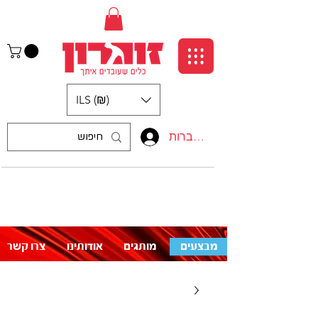
ILS (₪)
התחברות
:התקשרו אלינו
לעזרה פנו אלינו
050-5710715
מבצעים
מותגים
אודותינו
צרו קשר