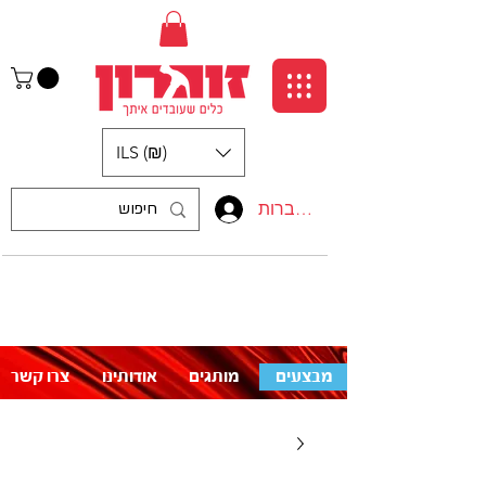
ILS (₪)
התחברות
:התקשרו אלינו
לעזרה פנו אלינו
050-5710715
מבצעים
מותגים
אודותינו
צרו קשר