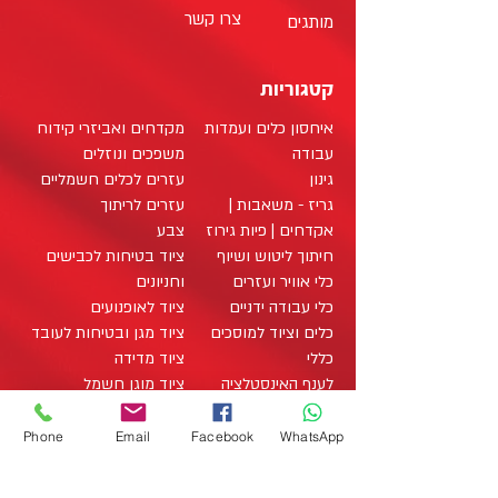
צרו קשר
מותגים
קטגוריות
איחסון כלים ועמדות
מקדחים ואביזרי קידוח
עבודה
משפכים ונוזלים
גינון
עזרים לכלים חשמליים
גריז - משאבות |
עזרים לריתוך
אקדחים | פיות גירוז
צבע
חיתוך ליטוש ושיוף
ציוד בטיחות לכבישים
כלי אוויר ועזרים
וחניונים
כלי עבודה ידניים
ציוד לאופנועים
כלים וציוד למוסכים
ציוד מגן ובטיחות לעובד
כללי
ציוד מדידה
לענף האינסטלציה
ציוד מוגן חשמל
לענף הבניה
ציוד מיגון לעבודה על
לענף החשמל
רכבים היברידיים
Phone
Email
Facebook
WhatsApp
לענף העץ
ציוד מתכלה / מוצרים
מארזי כלי עבודה
מתכלים
office@zo-tool.com