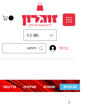
ILS (₪)
התחברות
:התקשרו אלינו
לעזרה פנו אלינו
050-5710715
מבצעים
מותגים
אודותינו
צרו קשר