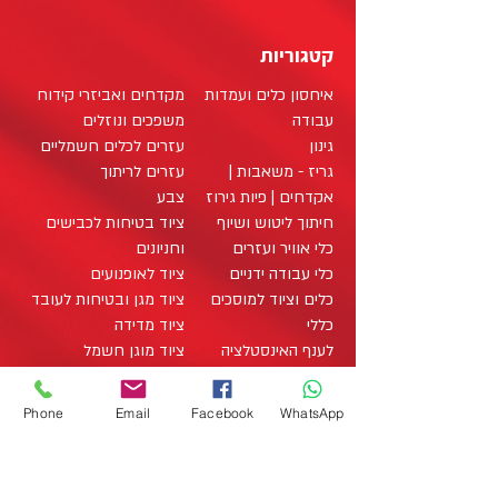
קטגוריות
איחסון כלים ועמדות
מקדחים ואביזרי קידוח
עבודה
משפכים ונוזלים
גינון
עזרים לכלים חשמליים
גריז - משאבות |
עזרים לריתוך
אקדחים | פיות גירוז
צבע
חיתוך ליטוש ושיוף
ציוד בטיחות לכבישים
כלי אוויר ועזרים
וחניונים
כלי עבודה ידניים
ציוד לאופנועים
כלים וציוד למוסכים
ציוד מגן ובטיחות לעובד
כללי
ציוד מדידה
לענף האינסטלציה
ציוד מוגן חשמל
לענף הבניה
ציוד מיגון לעבודה על
לענף החשמל
רכבים היברידיים
Phone
Email
Facebook
WhatsApp
לענף העץ
ציוד מתכלה / מוצרים
מארזי כלי עבודה
מתכלים
office@zo-tool.com
מארזים
תאורה