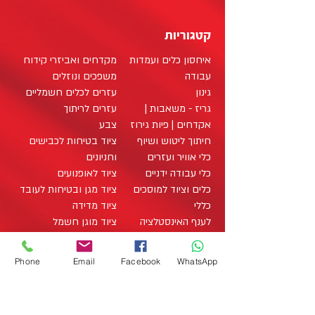
קטגוריות
איחסון כלים ועמדות
מקדחים ואביזרי קידוח
עבודה
משפכים ונוזלים
גינון
עזרים לכלים חשמליים
גריז - משאבות |
עזרים לריתוך
אקדחים | פיות גירוז
צבע
חיתוך ליטוש ושיוף
ציוד בטיחות לכבישים
כלי אוויר ועזרים
וחניונים
כלי עבודה ידניים
ציוד לאופנועים
כלים וציוד למוסכים
ציוד מגן ובטיחות לעובד
כללי
ציוד מדידה
לענף האינסטלציה
ציוד מוגן חשמל
לענף הבניה
ציוד מיגון לעבודה על
לענף החשמל
רכבים היברידיים
Phone
Email
Facebook
WhatsApp
לענף העץ
ציוד מתכלה / מוצרים
מארזי כלי עבודה
מתכלים
office@zo-tool.com
מארזים
תאורה