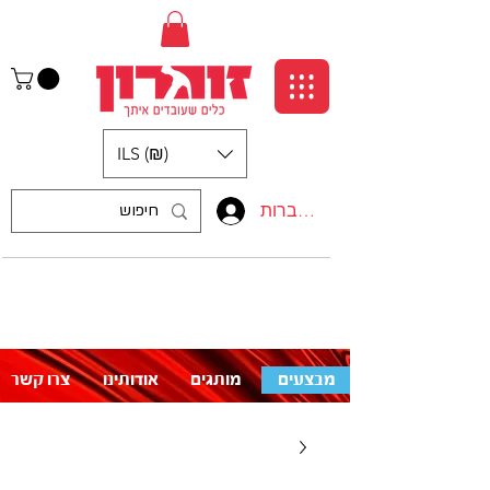
ILS (₪)
התחברות
:התקשרו אלינו
לעזרה פנו אלינו
050-5710715
מבצעים
מותגים
אודותינו
צרו קשר