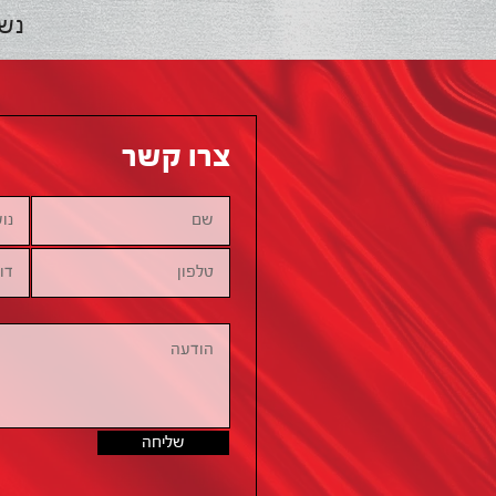
נש
צרו קשר
שליחה