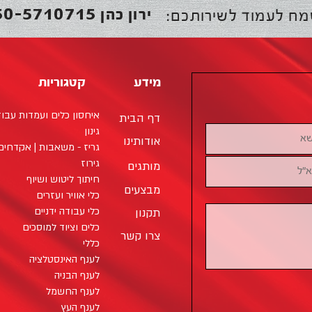
50-5710715
ירון כהן
מח לעמוד לשירותכם:
מידע
קטגוריות
איחסון כלים ועמדות עבו
דף הבית
גינון
אודותינו
גריז - משאבות | אקדחים 
גירוז
מותגים
חיתוך ליטוש ושיוף
מבצעים
כלי אוויר ועזרים
כלי עבודה ידניים
תקנון
כלים וציוד למוסכים
צרו קשר
כללי
לענף האינסטלציה
לענף הבניה
לענף החשמל
לענף העץ