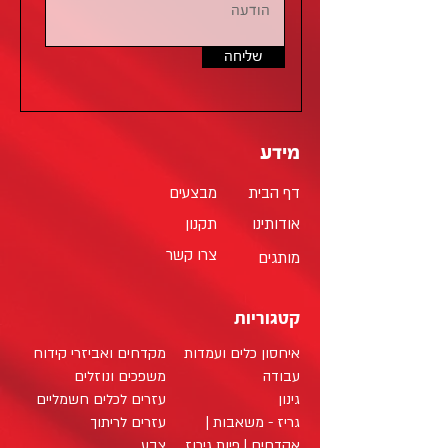
שליחה
מידע
דף הבית
מבצעים
אודותינו
תקנון
צרו קשר
מותגים
קטגוריות
איחסון כלים ועמדות
מקדחים ואביזרי קידוח
עבודה
משפכים ונוזלים
גינון
עזרים לכלים חשמליים
גריז - משאבות |
עזרים לריתוך
אקדחים | פיות גירוז
צבע