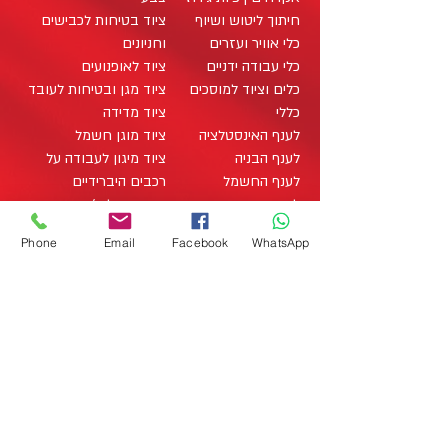
חיתוך ליטוש ושיוף
ציוד בטיחות לכבישים
כלי אוויר ועזרים
וחניונים
כלי עבודה ידניים
ציוד לאופנועים
כלים וציוד למוסכים
ציוד מגן ובטיחות לעובד
כללי
ציוד מדידה
לענף האינסטלציה
ציוד מוגן חשמל
לענף הבניה
ציוד מיגון לעבודה על
לענף החשמל
רכבים היברידיים
לענף העץ
ציוד מתכלה / מוצרים
מארזי כלי עבודה
מתכלים
office@zo-tool.com
Phone
Email
Facebook
WhatsApp
מארזים
תאורה
Studio Liat Perry 2020