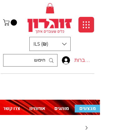
ILS (₪)
התחברות
:התקשרו אלינו
לעזרה פנו אלינו
050-5710715
מבצעים
מותגים
אודותינו
צרו קשר