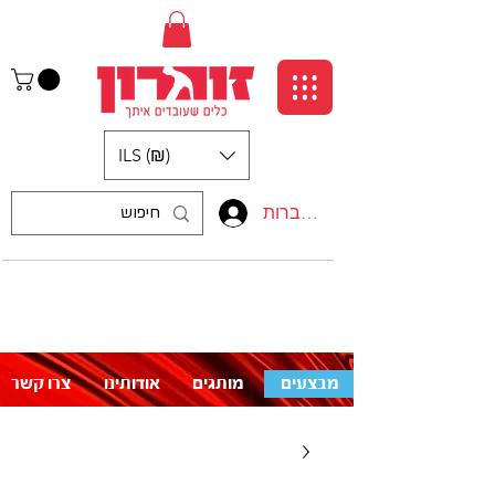
ILS (₪)
התחברות
:התקשרו אלינו
לעזרה פנו אלינו
050-5710715
מבצעים
מותגים
אודותינו
צרו קשר