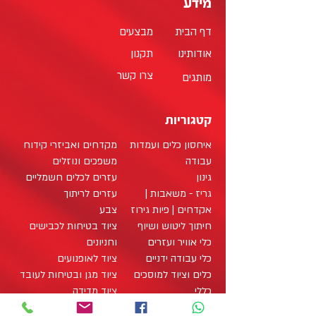
מידע
דף הבית
מבצעים
אודותינו
תקנון
צרו קשר
מותגים
קטגוריות
איחסון כלים ועמדות
מקדחים ואביזרי קידוח
עבודה
משפכים ונוזלים
גינון
עזרים לכלים חשמליים
גריז - משאבות |
עזרים לריתוך
אקדחים | פיות גירוז
צבע
חיתוך ליטוש ושיוף
ציוד בטיחות לכבישים
כלי אוויר ועזרים
וחניונים
כלי עבודה ידניים
ציוד לאופנועים
כלים וציוד למוסכים
ציוד מגן ובטיחות לעובד
כללי
ציוד מדידה
לענף האינסטלציה
ציוד מוגן חשמל