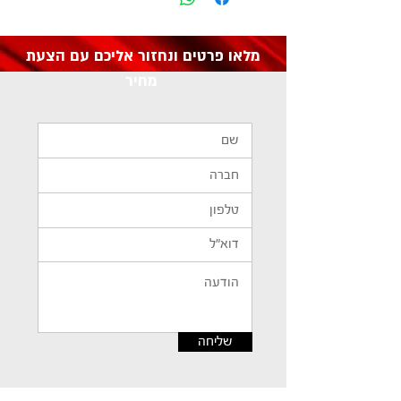
מק"ט: GSA05
מלאו פרטים ונחזור אליכם עם הצעת
מחיר
שליחה