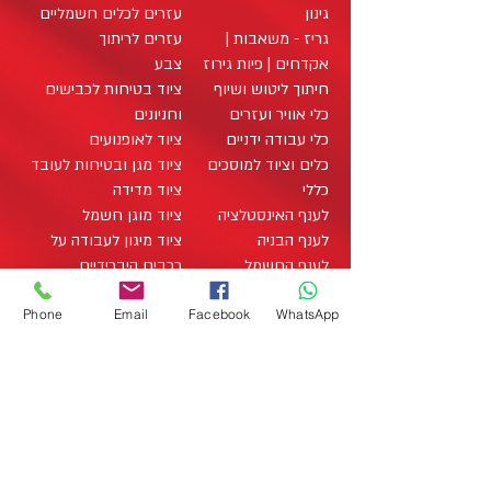
גינון
עזרים לכלים חשמליים
גריז - משאבות |
עזרים לריתוך
אקדחים | פיות גירוז
צבע
חיתוך ליטוש ושיוף
ציוד בטיחות לכבישים
כלי אוויר ועזרים
וחניונים
כלי עבודה ידניים
ציוד לאופנועים
כלים וציוד למוסכים
ציוד מגן ובטיחות לעובד
כללי
ציוד מדידה
לענף האינסטלציה
ציוד מוגן חשמל
לענף הבניה
ציוד מיגון לעבודה על
לענף החשמל
רכבים היברידיים
לענף העץ
ציוד מתכלה / מוצרים
Phone
Email
Facebook
WhatsApp
מארזי כלי עבודה
מתכלים
office@zo-tool.com
מארזים
תאורה
Studio Liat Perry 2020