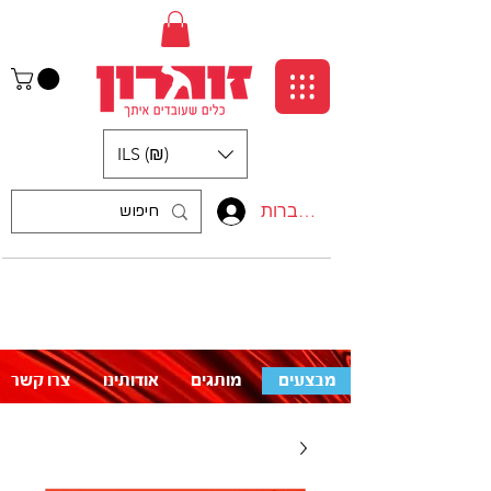
ILS (₪)
התחברות
:התקשרו אלינו
לעזרה פנו אלינו
050-5710715
מבצעים
מותגים
אודותינו
צרו קשר