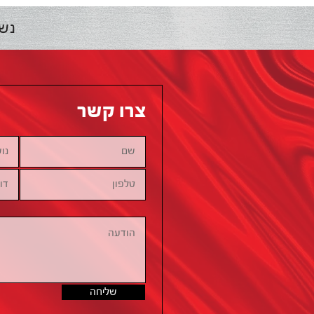
נש
צרו קשר
שליחה