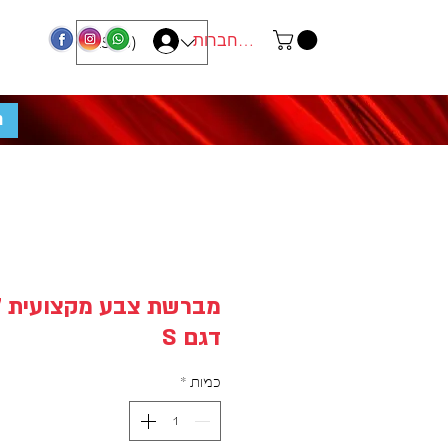
התחברות
ILS (₪)
מ
דגם S
כמות
*