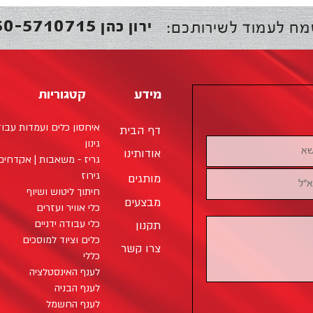
50-5710715
ירון כהן
מח לעמוד לשירותכם:
מידע
קטגוריות
איחסון כלים ועמדות עבו
דף הבית
גינון
אודותינו
גריז - משאבות | אקדחים 
גירוז
מותגים
חיתוך ליטוש ושיוף
מבצעים
כלי אוויר ועזרים
כלי עבודה ידניים
תקנון
כלים וציוד למוסכים
צרו קשר
כללי
לענף האינסטלציה
לענף הבניה
לענף החשמל