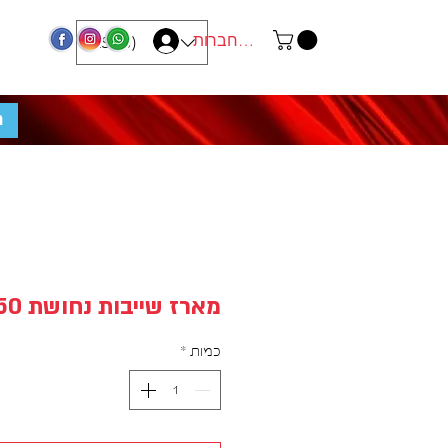
התחברות
ILS (₪)
מ
מארז שייבות נחושת 250 יח'
כמות
*