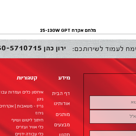
מלחם אקדח 25-130W GPT
50-5710715
ירון כהן
מח לעמוד לשירותכם:
מידע
קטגוריות
איחסון כלים ועמדות עבו
דף הבית
גינון
אודותינו
גריז - משאבות | אקדחים 
גירוז
מותגים
חיתוך ליטוש ושיוף
מבצעים
כלי אוויר ועזרים
כלי עבודה ידניים
תקנון