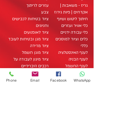
גריז - משאבות |
עזרים לריתוך
אקדחים | פיות גירוז
צבע
חיתוך ליטוש ושיוף
ציוד בטיחות לכבישים
כלי אוויר ועזרים
וחניונים
כלי עבודה ידניים
ציוד לאופנועים
כלים וציוד למוסכים
ציוד מגן ובטיחות לעובד
כללי
ציוד מדידה
לענף האינסטלציה
ציוד מוגן חשמל
לענף הבניה
ציוד מיגון לעבודה על
לענף החשמל
רכבים היברידיים
לענף העץ
ציוד מתכלה / מוצרים
מארזי כלי עבודה
מתכלים
Phone
Email
Facebook
WhatsApp
office@zo-tool.com
מארזים
תאורה
Studio Liat Perry 2020