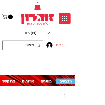
ILS (₪)
התחברות
:התקשרו אלינו
לעזרה פנו אלינו
050-5710715
מבצעים
מותגים
אודותינו
צרו קשר