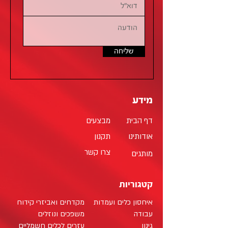
שליחה
מידע
דף הבית
מבצעים
אודותינו
תקנון
צרו קשר
מותגים
קטגוריות
איחסון כלים ועמדות
מקדחים ואביזרי קידוח
עבודה
משפכים ונוזלים
גינון
עזרים לכלים חשמליים