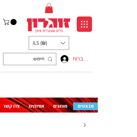
ILS (₪)
התחברות
:התקשרו אלינו
לעזרה פנו אלינו
050-5710715
מבצעים
מותגים
אודותינו
צרו קשר