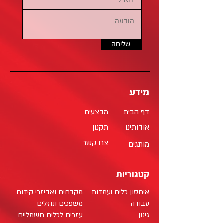
שליחה
מידע
דף הבית
מבצעים
אודותינו
תקנון
צרו קשר
מותגים
קטגוריות
איחסון כלים ועמדות
מקדחים ואביזרי קידוח
עבודה
משפכים ונוזלים
גינון
עזרים לכלים חשמליים