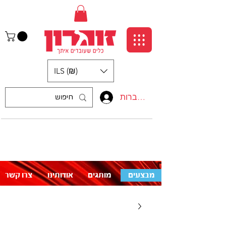
ILS (₪)
התחברות
:התקשרו אלינו
לעזרה פנו אלינו
050-5710715
מבצעים
מותגים
אודותינו
צרו קשר