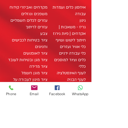
איחסון כלים ועמדות
מקדחים ואביזרי קידוח
עבודה
משפכים ונוזלים
גינון
עזרים לכלים חשמליים
גריז - משאבות |
עזרים לריתוך
אקדחים | פיות גירוז
צבע
חיתוך ליטוש ושיוף
ציוד בטיחות לכבישים
כלי אוויר ועזרים
וחניונים
כלי עבודה ידניים
ציוד לאופנועים
כלים וציוד למוסכים
ציוד מגן ובטיחות לעובד
כללי
ציוד מדידה
לענף האינסטלציה
ציוד מוגן חשמל
לענף הבניה
ציוד מיגון לעבודה על
לענף החשמל
רכבים היברידיים
לענף העץ
ציוד מתכלה / מוצרים
Phone
Email
Facebook
WhatsApp
מארזי כלי עבודה
מתכלים
office@zo-tool.com
מארזים
תאורה