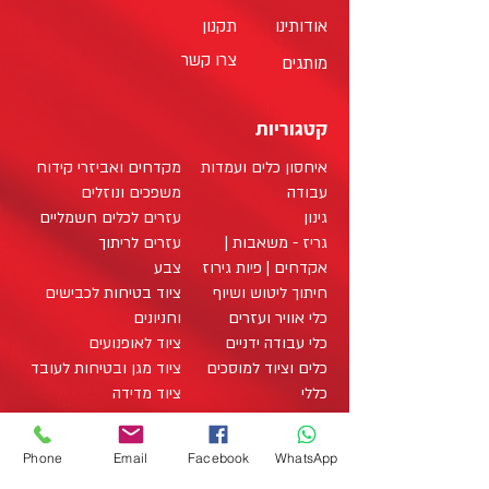
אודותינו
תקנון
צרו קשר
מותגים
קטגוריות
איחסון כלים ועמדות
מקדחים ואביזרי קידוח
עבודה
משפכים ונוזלים
גינון
עזרים לכלים חשמליים
גריז - משאבות |
עזרים לריתוך
אקדחים | פיות גירוז
צבע
חיתוך ליטוש ושיוף
ציוד בטיחות לכבישים
כלי אוויר ועזרים
וחניונים
כלי עבודה ידניים
ציוד לאופנועים
כלים וציוד למוסכים
ציוד מגן ובטיחות לעובד
כללי
ציוד מדידה
לענף האינסטלציה
ציוד מוגן חשמל
לענף הבניה
ציוד מיגון לעבודה על
Phone
Email
Facebook
WhatsApp
לענף החשמל
רכבים היברידיים