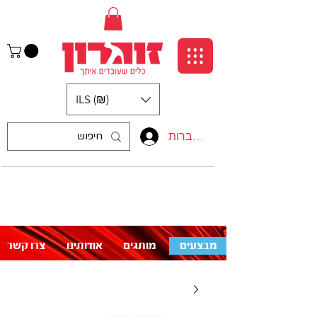
ILS (₪)
התחברות
:התקשרו אלינו
לעזרה פנו אלינו
050-5710715
מבצעים
מותגים
אודותינו
צרו קשר