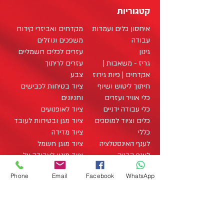
קטגוריות
איחסון כלים ועמדות
מקדחים ואביזרי קידוח
עבודה
משפכים ונוזלים
גינון
עזרים לכלים חשמליים
גריז - משאבות |
עזרים לריתוך
אקדחים | פיות גירוז
צבע
חיתוך ליטוש ושיוף
ציוד בטיחות לכבישים
כלי אוויר ועזרים
וחניונים
כלי עבודה ידניים
ציוד לאופנועים
כלים וציוד למוסכים
ציוד מגן ובטיחות לעובד
כללי
ציוד מדידה
לענף האינסטלציה
ציוד מוגן חשמל
לענף הבניה
ציוד מיגון לעבודה על
לענף החשמל
רכבים היברידיים
Phone
Email
Facebook
WhatsApp
לענף העץ
ציוד מתכלה / מוצרים
מארזי כלי עבודה
מתכלים
office@zo-tool.com
מארזים
תאורה