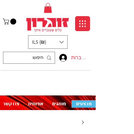
ILS (₪)
התחברות
:התקשרו אלינו
לעזרה פנו אלינו
050-5710715
מבצעים
מותגים
אודותינו
צרו קשר