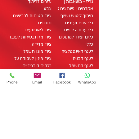
גריז - משאבות |
עזרים לריתוך
אקדחים | פיות גירוז
צבע
חיתוך ליטוש ושיוף
ציוד בטיחות לכבישים
כלי אוויר ועזרים
וחניונים
כלי עבודה ידניים
ציוד לאופנועים
כלים וציוד למוסכים
ציוד מגן ובטיחות לעובד
כללי
ציוד מדידה
לענף האינסטלציה
ציוד מוגן חשמל
לענף הבניה
ציוד מיגון לעבודה על
לענף החשמל
רכבים היברידיים
לענף העץ
ציוד מתכלה / מוצרים
מארזי כלי עבודה
מתכלים
office@zo-tool.com
Phone
Email
Facebook
WhatsApp
מארזים
תאורה
Studio Liat Perry 2020