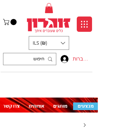
ILS (₪)
התחברות
:התקשרו אלינו
לעזרה פנו אלינו
050-5710715
מבצעים
מותגים
אודותינו
צרו קשר