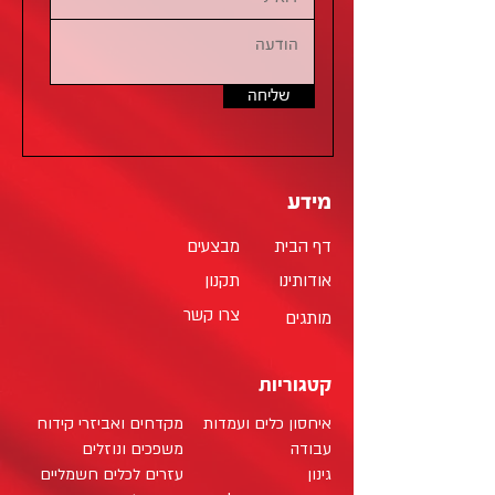
שליחה
מידע
דף הבית
מבצעים
אודותינו
תקנון
צרו קשר
מותגים
קטגוריות
איחסון כלים ועמדות
מקדחים ואביזרי קידוח
עבודה
משפכים ונוזלים
גינון
עזרים לכלים חשמליים