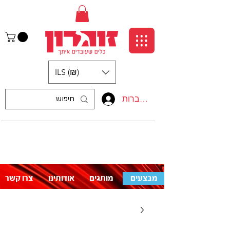
ILS (₪)
התחברות
:התקשרו אלינו
לעזרה פנו אלינו
050-5710715
מבצעים
מותגים
אודותינו
צרו קשר