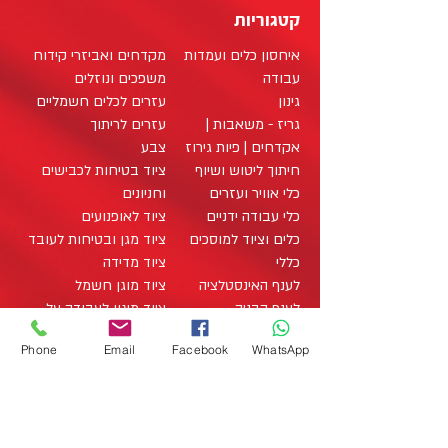
קטגוריות
איחסון כלים ועמדות
מקדחים ואביזרי קידוח
עבודה
משפכים ונוזלים
גינון
עזרים לכלים חשמליים
גריז - משאבות |
עזרים לריתוך
אקדחים | פיות גירוז
צבע
חיתוך ליטוש ושיוף
ציוד בטיחות לכבישים
כלי אוויר ועזרים
וחניונים
כלי עבודה ידניים
ציוד לאופנועים
כלים וציוד למוסכים
ציוד מגן ובטיחות לעובד
כללי
ציוד מדידה
לענף האינסטלציה
ציוד מוגן חשמל
לענף הבניה
ציוד מיגון לעבודה על
לענף החשמל
רכבים היברידיים
Phone
Email
Facebook
WhatsApp
לענף העץ
ציוד מתכלה / מוצרים
מארזי כלי עבודה
מתכלים
office@zo-tool.com
מארזים
תאורה