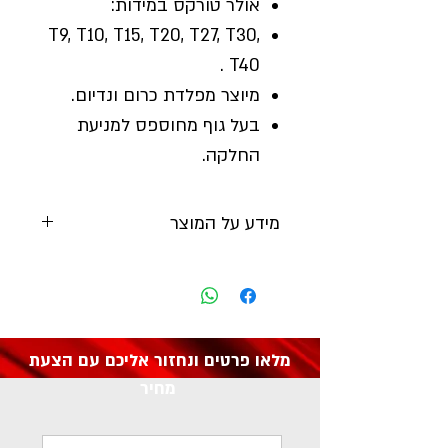
אולר טורקס במידות:
T9, T10, T15, T20, T27, T30,
T40 .
מיוצר מפלדת כרום ונדיום.
בעל גוף מחוספס למניעת
החלקה.
מידע על המוצר
יצרן:
DRAPER
מק"ט: 33840
מלאו פרטים ונחזור אליכם עם הצעת
מחיר