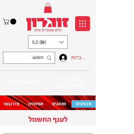
ILS (₪)
התחברות
:התקשרו אלינו
לעזרה פנו אלינו
050-5710715
מבצעים
מותגים
אודותינו
צרו קשר
לענף החשמל