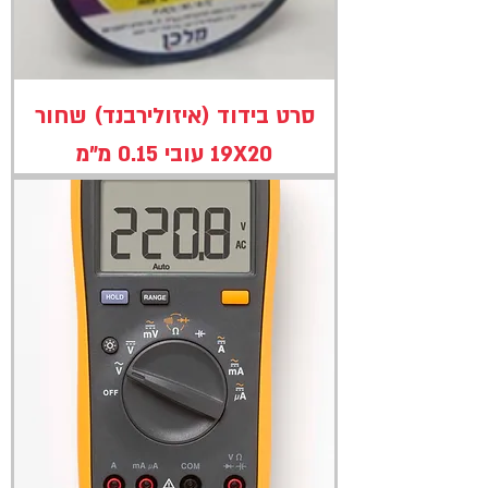
סרט בידוד (איזולירבנד) שחור
19X20 עובי 0.15 מ"מ