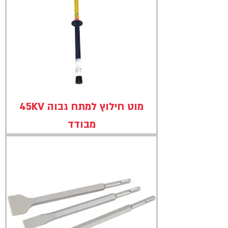
מוט חילוץ למתח גבוה 45KV
מבודד