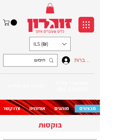
ILS (₪)
התחברות
:התקשרו אלינו
לעזרה פנו אלינו
050-5710715
מבצעים
מותגים
אודותינו
צרו קשר
בוקסות