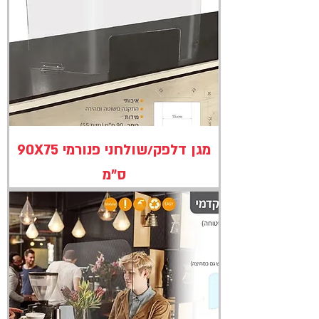
מגן דלפק/שולחני פנורמי 90X75
ס"מ