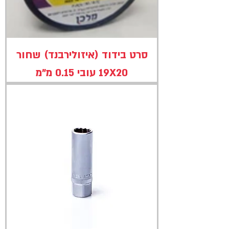
סרט בידוד (איזולירבנד) שחור
19X20 עובי 0.15 מ"מ