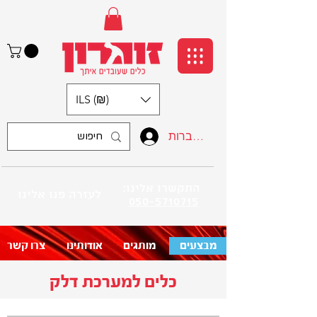
ILS (₪)
התחברות
:התקשרו אלינו
לעזרה פנו אלינו
050-5710715
מבצעים
מותגים
אודותינו
צרו קשר
כלים למערכת דלק