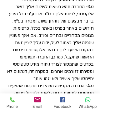
ט.3- החברה תהא רשאית לשלוח אליך דואר
אלקטרוני, לפנות אליך בכתב או בע"פ בכל מידע
בדבר מבצעים של זוהרון שיווק ומכירה בע''מ,
חידושים באתר בפרט ובאתר בכלל, פרסומות
מגופים מסחריים נבחרים וכיו"ב. אם אינך מעוניין
שנפנה אליך כאמור לעיל, יהיה עליך לציין זאת
במקום המיועד לכך בדואר אלקטרוני בפרסום
הראשון שתקבל. כמו כן, החברה תשתמש
בפרטים שתמסור לצורך ניתוח מידע סטטיסטי
ומסירתו לגורמים אחרים. במקרה זה, הנתונים לא
יתייחסו אליך אישית ולא יזהו אותך
ט.4- החברה מקדישה משאבים ונוקטת אמצעים
מחמירים למניעת חדירה לאתר ולסיכול פגיעה
אפשרית בפרטיות המשתמשים. עם זאת, לא ניתן
Phone
Email
Facebook
WhatsApp
לשלול שיבושים באופן מוחלט. על כן, הינך מצהיר
בזאת כי לא תהיה לך כל טענה ו/או דרישה ו/או
תביעה נגד החברה ו/או מי מטעמה עקב פגיעות,
תקלות ו/או שיבושים כאמור.