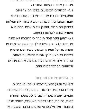
אם צוין אחרת בעמוד המכירה.
ג.4- המחירים המופיעים בדפי המוצר אינם
משקפים בהכרח את המחירים הנמוכים ביותר
עבור המוצרים. המשתתף נושא באחריות המלאה
לבדוק את מחירי השוק של מוצרים בהם הוא
מעוניין קודם להגשת ההצעה.
ג.5- למען הסר ספק מובהר כי החברה לא תהיה
אחראית לכל נזק שייגרם לך כתוצאה משימוש או
הסתמכות על המידע המופיע בשירותים שתגיע
אליהם באמצעות קישוריות המופיעות באתר.
החברה אינה אחראית לתוכנם של אותם אתרים
ולנתונים המתפרסמים בהם.
ד. השתתפות במכירות
ד.1- על מציע ההצעה למלא טופס ובו פרטים
שונים הדרושים לרישום ההצעה, לרבות הפרטים
הבאים: שם משפחה ושם פרטי, מספר תעודת
זהות, כתובת, פרטי כרטיס האשראי, מספר טלפון,
כתובת דואר אלקטרוני ופרטים בדבר ההצעה. אי