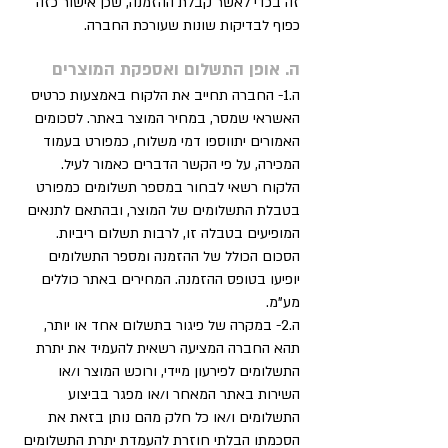
זה בכדי לאשר קבלת ההזמנה, שכן אישור כזה
כפוף לבדיקות שונות שעורכת החברה.
ה. אופן התשלום ואספקת המוצרים
ה.1- החברה תחייב את הלקוח באמצעות כרטיס
האשראי שמסר, במחיר המוצר באתר. לסכומים
האמורים יתווספו דמי משלוח, כמפורט בעמוד
המכירה, על פי הקשר הדברים כאמור לעיל.
הלקוח רשאי לבחור במספר תשלומים כמפורט
בטבלת התשלומים של המוצר, ובהתאם לתנאים
המופיעים בטבלה זו, לרבות תשלום ריביות.
הסכום הכולל של ההזמנה ומספר התשלומים
יופיעו בטופס ההזמנה. המחירים באתר כוללים
מע"מ.
ה.2- במקרה של פיגור בתשלום אחד או יותר,
תהא החברה המציעה רשאית להעמיד את יתרת
התשלומים לפירעון מיידי, ורוכש המוצר ו/או
השירות באתר המאחר ו/או מפגר בביצוע
התשלומים ו/או כל חלק מהם נותן בזאת את
הסכמתו הבלתי חוזרת להעמדת יתרת התשלומים