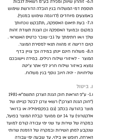
ה.6- זוהרון שיווק ומכירה בע''מ רשאית לגבות
תוספת דמי המשלוח בגין הובלה הדורשת שימוש
באמצעים מיוחדים (לדוגמה שימוש במנוף).
ה.7- בעת תיאום האספקה, ,תתבקש נוכחותך
במקום ובמועד האספקה וכן הצגת תעודת זהות
שלך ו/או חתימתך על גבי שובר כרטיס האשראי .
קיום דרישה זו מהווה תנאי למסירת המוצר.
ה.8- משלוח חינם יינתן במידה וכך צויין בדף
המוצר - לאיזורי שילוח רגילים. במידה ויישובכם
נמצא באיזור שילוח חריג לפי אתר צ'יטה
שליחויות - יהיה חיוב נוסף בגין משלוח.
ו. ביטול
ו.1- ע"פ הוראות חוק הגנת הצרכן התשמ"א-1981
("חוק הגנת הצרכן") רשאי צרכן לבטל קנייתו של
מוצר בהודעה בכתב (גם בפקסימיליה או בדואר
אלקטרוני) עד 14 יום ממועד קבלת המוצר בפועל,
במקרה של שירות עד שני ימי עבודה קודם למועד
שנקבע למתן השירות ובמקרה של הזמנת שרותי
הארחה, חופש או בילוי, עד שבעה ימי עבודה