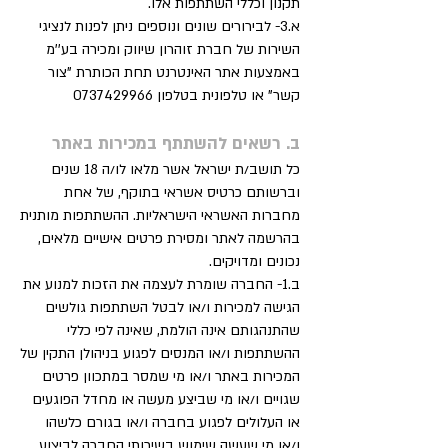
תקנון וכללי השתתפות אלו.
א.3- לבירורים שונים ונוספים ניתן לפנות לנציגי
השירות של חברת זוהרון שיווק ומכירה בע''מ
באמצעות אתר האינטרנט תחת הכותרת "צור
קשר" או טלפונית בטלפון
0737429966
ב. רשאים להשתתף במכירות באתר
כל תושב/ת ישראל אשר מלאו לו/ה 18 שנים
וברשותם כרטיס אשראי בתוקף, של אחת
מחברות האשראי הישראליות. ההשתתפות מותנית
בהרשמה לאתר ומסירת פרטים אישיים מלאים,
נכונים ומדויקים.
ב.1- החברה שומרת לעצמה את הזכות למנוע את
הגישה למכירות ו/או לבטל השתתפות גולשים
שהתנהגותם אינה הולמת, שאינה לפי כללי
ההשתתפות ו/או המנסים לפגוע בניהולן התקין של
המכירות באתר ו/או מי שמסר במתכוון פרטים
שגויים ו/או מי שביצע מעשה או מחדל הפוגעים
או העלולים לפגוע בחברה ו/או בגורם כלשהו
ו/או מי שעשה שימוש בשירותי החברה לביצוע