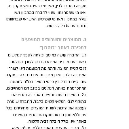
מעשה המנוגד לדין, ו/או מי שהפר תנאי תקנון זה
ו/או מי שמסר נתון שגוי לחברה במתכוון ו/או
שלא במתכוון ו/או מי שכרטיס האשראי שברשותו
נחסם או הוגבל לשימוש.
ג. המוצרים והשרותים המוצעים
למכירה באתר "זוהרון"
ג.1- החברה עושה כמיטב יכולתה לספק לגולשים
באתר את מרבית המידע הנדרש לצורך החלטה
לגבי קניית המוצר. והתמונות המוצגות הינן לצורך
המחשה בלבד ואינן מחייבות את החברה. במקרה
שבו קיים הבדל בין פרטי המוצר בכתב לתמונה
המתפרסמת באתר, הנתונים בכתב הם המחייבים.
ג.2- המוצרים המשתתפים באתר זה ומחיריהם
בתוקף לגבי המלאי הקיים בלבד. החברה שומרת
לעצמה את הזכות לשנות המוצרים ומחיריהם בכל
עת וללא מתן הודעה מוקדמת. מחיר המוצרים
באתר אינו כולל הובלה לבית הלקוח.
ג.3- מחירי המוצרים באתר כוללים מע"מ, אלא