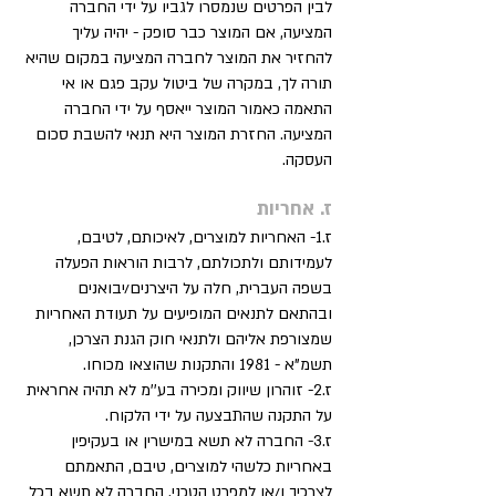
לבין הפרטים שנמסרו לגביו על ידי החברה
המציעה, אם המוצר כבר סופק - יהיה עליך
להחזיר את המוצר לחברה המציעה במקום שהיא
תורה לך, במקרה של ביטול עקב פגם או אי
התאמה כאמור המוצר ייאסף על ידי החברה
המציעה. החזרת המוצר היא תנאי להשבת סכום
העסקה.
ז. אחריות
ז.1- האחריות למוצרים, לאיכותם, לטיבם,
לעמידותם ולתכולתם, לרבות הוראות הפעלה
בשפה העברית, חלה על היצרנים/יבואנים
ובהתאם לתנאים המופיעים על תעודת האחריות
שמצורפת אליהם ולתנאי חוק הגנת הצרכן,
תשמ"א - 1981 והתקנות שהוצאו מכוחו.
ז.2- זוהרון שיווק ומכירה בע''מ לא תהיה אחראית
על התקנה שהתבצעה על ידי הלקוח.
ז.3- החברה לא תשא במישרין או בעקיפין
באחריות כלשהי למוצרים, טיבם, התאמתם
לצרכיך ו/או למפרט הטכני. החברה לא תשא בכל