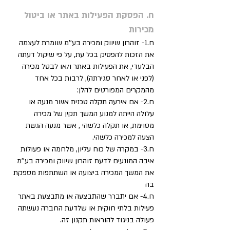
ח. הפסקת הפעילות באתר או ביטול
מכירות
ח.1- זוהרון שיווק ומכירה בע''מ שומרת לעצמה
את הזכות להפסיק בכל עת, על פי שיקול דעתה
הבלעדי, את הפעילות באתר ו/או לבטל מכירה
(לפני או לאחר סגירתה), לרבות בכל אחד
מהמקרים המפורטים להלן:
ח.2- אם אירעה תקלה טכנית אשר מנעה או
עלולה הייתה למנוע המשך תקין של מכירה
מסוימת, או תקלה כלשהי , אשר מנעה הגשת
הצעה למכירה כלשהי.
ח.3- במקרה של כוח עליון, מלחמה או פעולות
איבה המונעים לדעת זוהרון שיווק ומכירה בע''מ
את המשך המכירה ביצועה או השתתפות מספקת
בה
ח.4- אם יתברר שהתבצעה או מתבצעת באתר
פעילות בלתי חוקית או שלדעת החברה נעשתה
פעולה בניגוד להוראות תקנון זה.