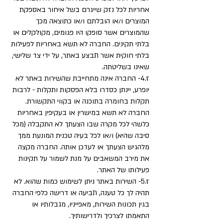
אחריות לכל נזק שייגרם בשל איחור באספקת
המוצרים ו/או הובלתם ו/או כתוצאה מכך
שהמוצרים אשר סופקו היו פגומים, מקולקלים או
בלתי תקינים. החברה לא תשא באחריות לפעילות
בלתי חוקית אשר תבצע באתר, על ידי צד שלישי,
שאינו בשליטתה.
ז.4- החברה אינה מתחייבת שהשירות באתר לא
יופרע, יינתן כסדרו בלא הפסקות ותקלות - לרבות
תקלות בחומרה בתוכנה או בקווי התקשורת.
החברה לא תשא במישרין או בעקיפין באחריות
כלשהי לכל מקרה שבו הצעתך לא התקבלה (מכל
סיבה שהיא) ו/או לכל בעיה טכנית המונעת ממך
מלהגיש הצעתך או לעדכן אותה. החברה מקצה
את מירב המשאבים על מנת לשמור על תקינות
פעילותו של האתר.
ז.5- השירות באתר ניתן לשימוש כמות שהוא. לא
תהיה לך כל טענה, תביעה או דרישה כלפי החברה
בגין תכונות השירות, מאפייניו, מגבלותיו או
התאמתו לצרכיך ולדרישותיך.