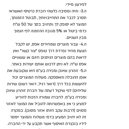
לפירעון מיידי.
ה.3- והיה ומסיבה כלשהי חברת כרטיסי האשראי
תסרב לכבד את התחייבויותיך, תבוטל הזמנתך,
המוצר לא יסופק לך ותחויב בסך של 50 ש"ח
כדמי ביטול או 5% מגובה ההזמנה לפי הנמוך
מבין השניים.
ה.4- עבור מוצרים שמחירים אפס, יש לקבל
הצעת מחיר נפרדת דרך טופס "צור קשר" ואין
לראות בהם מוצרים הניתנים חינם או ששוויים
אפס ש"ח. לא ניתן לרכוש אותם ישירות באתר.
ה.5- זוהרון שיווק ומכירה בע''מ היא שקובעת את
אופן ההובלה והאספקה. משלוח המוצרים יכול
להיעשות בכל דרך (דואר רגיל, דואר רשום שירות
שליחים) לפי שיקול דעתה של חברת זוהרון שיווק
ומכירה בע''מ. לחברה שמורה הזכות להודיע
למציע כי אין באפשרותה להוביל את המוצר לאזור
מסוים (לרבות עקב היותו אזור מסוכן). במקרה
זה לא יחויב המציע בדמי משלוח והמוצר יימסר
לידיו בנקודת האיסוף אשר תקבע על ידי החברה.