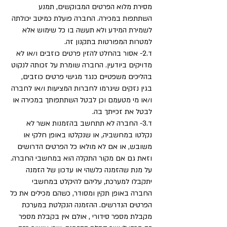
מסירת מלוא הפרטים המבוקשים, תמנע
השתתפות במכירה. החברה פועלת כמיטב יכולתה
לשמירת המידע ולא תעשה בו כל שימוש אלא
למטרות המפורטות בתקנון זה.
ד.2- אסור בהחלט להזין פרטים כוזבים ו/או לא
מדויקים ביודעין. החברה שומרת על זכותה לנקוט
בהליכים משפטיים כנגד מגישי פרטים כוזבים,
בגין נזקים שיגרמו לחברות המציעות ו/או לחברה
ו/או מי מטעמם וכן לבטל השתתפותך במכירה או
לבטל את זכייתך בה.
ד.3- החברה לא תתחשב בהזמנות אשר לא
נקלטו במחשביה, או שנקלטו באופן חלקי או
משובש, או אם לא מולאו כל הפרטים הדרושים
וזאת גם אם מקור התקלה הוא במחשבי החברה.
על מנת שהזמנה כלשהי או עדכון של הזמנה
יתקבלו למערכת, עליהם להיקלט במחשבי
החברה באופן תקין ומסודר, כשהם מכילים את כל
הפרטים הנדרשים. ההזמנה הנקלטת במערכת
מקבלת מספר סידורי , אולם אין בקבלת מספר