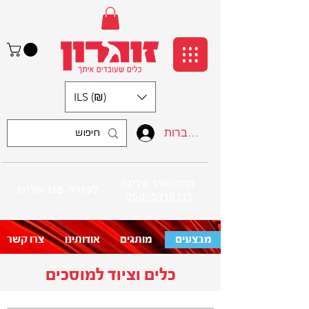
ILS (₪)
התחברות
:התקשרו אלינו
לעזרה פנו אלינו
050-5710715
מבצעים
מותגים
אודותינו
צרו קשר
כלים וציוד למוסכים