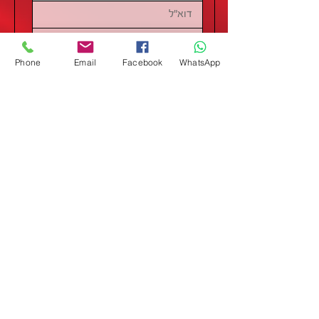
Phone
Email
Facebook
WhatsApp
שליחה
מידע
דף הבית
מבצעים
אודותינו
תקנון
צרו קשר
מותגים
קטגוריות
איחסון כלים ועמדות
מקדחים ואביזרי קידוח
עבודה
משפכים ונוזלים