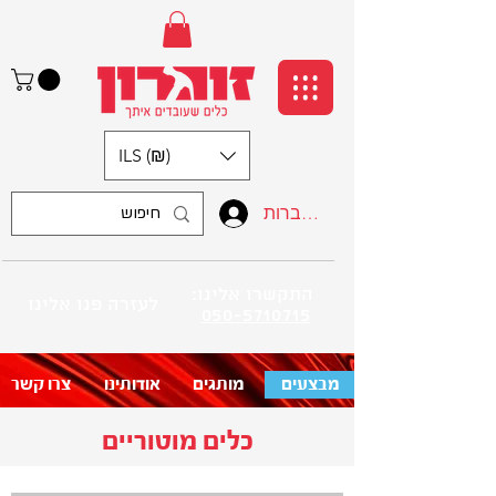
ILS (₪)
התחברות
:התקשרו אלינו
לעזרה פנו אלינו
050-5710715
מבצעים
מותגים
אודותינו
צרו קשר
כלים מוטוריים